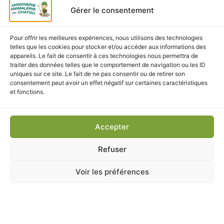
Gérer le consentement
Retrait gratuit en magasin sous 2h
Livraison rapide en France métropolitaine
Pour offrir les meilleures expériences, nous utilisons des technologies
telles que les cookies pour stocker et/ou accéder aux informations des
Produits pédagogiques et respectueux de
appareils. Le fait de consentir à ces technologies nous permettra de
traiter des données telles que le comportement de navigation ou les ID
l’environnement
uniques sur ce site. Le fait de ne pas consentir ou de retirer son
consentement peut avoir un effet négatif sur certaines caractéristiques
Emballage cadeau écologique disponible sur demande
et fonctions.
Livraison & Retrait
Accepter
Retrait gratuit
à la Jardinerie et Animalerie de Chatou
Refuser
Livraison à domicile
sous 48 à 72h
Emballage soigné, recyclable et sans plastique
Voir les préférences