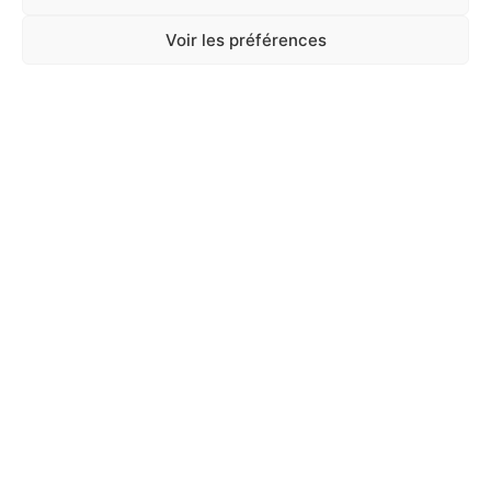
Voir les préférences
A Catégoriser
PERROQUETS EXOTIC NUTS MIX 750G
En stock
9,90
€
TTC