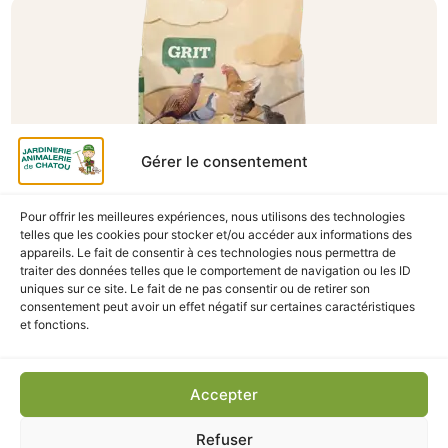
Gérer le consentement
Pour offrir les meilleures expériences, nous utilisons des technologies
telles que les cookies pour stocker et/ou accéder aux informations des
appareils. Le fait de consentir à ces technologies nous permettra de
A Catégoriser
traiter des données telles que le comportement de navigation ou les ID
uniques sur ce site. Le fait de ne pas consentir ou de retirer son
GRIT VOLAILLES COUNTRY’S BEST 2.5KG
consentement peut avoir un effet négatif sur certaines caractéristiques
En stock
et fonctions.
3,90
€
TTC
Accepter
Ajouter au panier
Refuser