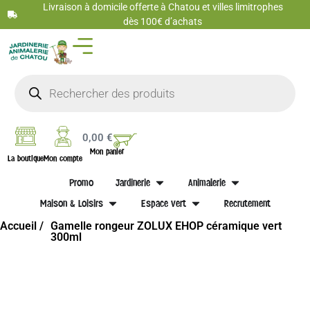
Livraison à domicile offerte à Chatou et villes limitrophes
dès 100€ d’achats
0,00
€
Mon panier
La boutique
Mon compte
Promo
Jardinerie
Animalerie
Maison & Loisirs
Espace vert
Recrutement
Accueil /
Gamelle rongeur ZOLUX EHOP céramique vert
300ml