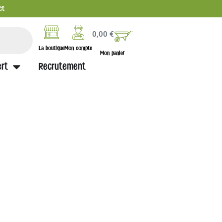
ct
0,00
€
La boutique
Mon compte
Mon panier
rt
Recrutement