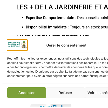
LES + DE LA JARDINERIE ET
Expertise Comportementale
: Des conseils point
Disponibilité Immédiate
: Toujours en stock pour
LIVRAISON ET RETRAIT
Gérer le consentement
Retrait Click & Collect
: Récupérez votre Feliway 
Livraison Rapide
: Recevez votre spray directem
Pour offrir les meilleures expériences, nous utilisons des technologies telle
cookies pour stocker et/ou accéder aux informations des appareils. Le fait 
à ces technologies nous permettra de traiter des données telles que le co
de navigation ou les ID uniques sur ce site. Le fait de ne pas consentir ou de
consentement peut avoir un effet négatif sur certaines caractéristiques et f
Accepter
Refuser
Voir les pr