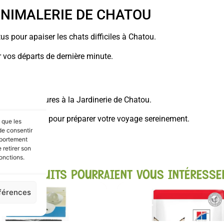
 ANIMALERIE DE CHATOU
us pour apaiser les chats difficiles à Chatou.
 vos départs de dernière minute.
20ml en 2 heures à la Jardinerie de Chatou.
ent chez vous pour préparer votre voyage sereinement.
s que les
de consentir
mportement
 retirer son
onctions.
CES PRODUITS POURRAIENT VOUS INTÉRESSE
éférences