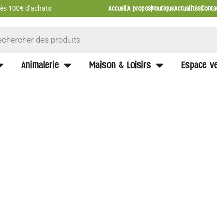
Accueil
À propos
Boutique
Actualités
Conta
 dès 100€ d’achats
Animalerie
Maison & Loisirs
Espace ve