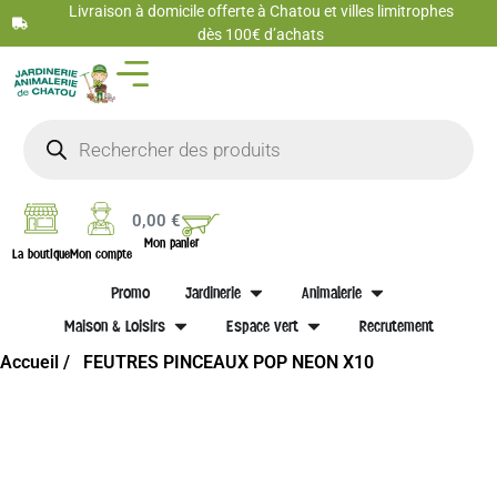
Livraison à domicile offerte à Chatou et villes limitrophes
dès 100€ d’achats
0,00
€
Mon panier
La boutique
Mon compte
Promo
Jardinerie
Animalerie
Maison & Loisirs
Espace vert
Recrutement
Accueil /
FEUTRES PINCEAUX POP NEON X10