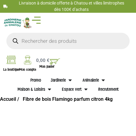
Livraison à domicile offerte à Chatou et villes limitrophes
dès 100€ d’achats
0,00
€
Mon panier
La boutique
Mon compte
Promo
Jardinerie
Animalerie
Maison & Loisirs
Espace vert
Recrutement
Accueil /
Fibre de bois Flamingo parfum citron 4kg