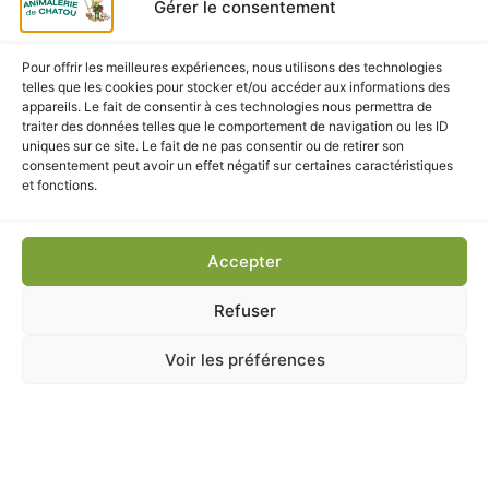
Gérer le consentement
Pour offrir les meilleures expériences, nous utilisons des technologies
telles que les cookies pour stocker et/ou accéder aux informations des
ANIMALERIE
,
Hygiène et soins
,
PETITS MAMMIFERES
appareils. Le fait de consentir à ces technologies nous permettra de
traiter des données telles que le comportement de navigation ou les ID
Brosse massante lapin & rongeurs ZOLUX
uniques sur ce site. Le fait de ne pas consentir ou de retirer son
caoutchouc vert 7.5cm
consentement peut avoir un effet négatif sur certaines caractéristiques
En stock
et fonctions.
7,50
€
TTC
Accepter
Ajouter au panier
Refuser
Voir les préférences