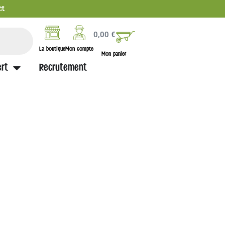
ct
0,00
€
La boutique
Mon compte
Mon panier
rt
Recrutement