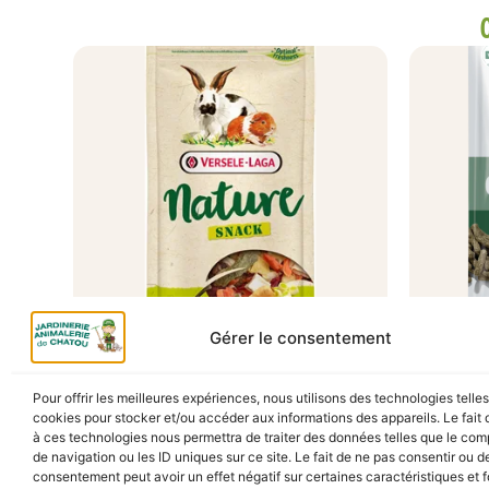
A Catégoriser
Gérer le consentement
NATURE SNACK VEGGIES 85G
CUNI 
1.75KG
Pour offrir les meilleures expériences, nous utilisons des technologies telle
3,10
€
TTC
En stock
cookies pour stocker et/ou accéder aux informations des appareils. Le fait 
En s
à ces technologies nous permettra de traiter des données telles que le co
de navigation ou les ID uniques sur ce site. Le fait de ne pas consentir ou de
consentement peut avoir un effet négatif sur certaines caractéristiques et f
Ajouter au panier