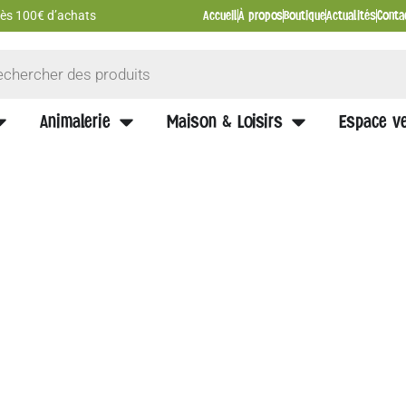
Accueil
À propos
Boutique
Actualités
Conta
 dès 100€ d’achats
Animalerie
Maison & Loisirs
Espace ve