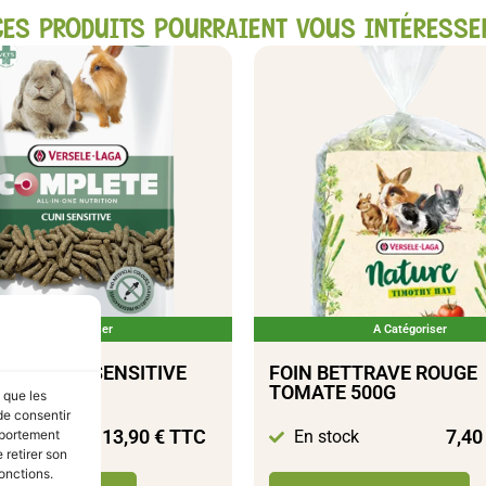
CES PRODUITS POURRAIENT VOUS INTÉRESSE
A Catégoriser
A Catégoriser
COMPLETE SENSITIVE
FOIN BETTRAVE ROUGE
TOMATE 500G
s que les
de consentir
13,90
€
TTC
7,4
tock
En stock
mportement
 retirer son
onctions.