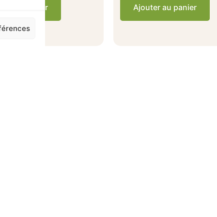
ter au panier
Ajouter au panier
éférences
is clients verifiés
Achats en magas
Ils nous recommandent
Des 100€ d'achats en magasin, 
4.2/5
offerte a domicile a Chatou e
limitrophes.