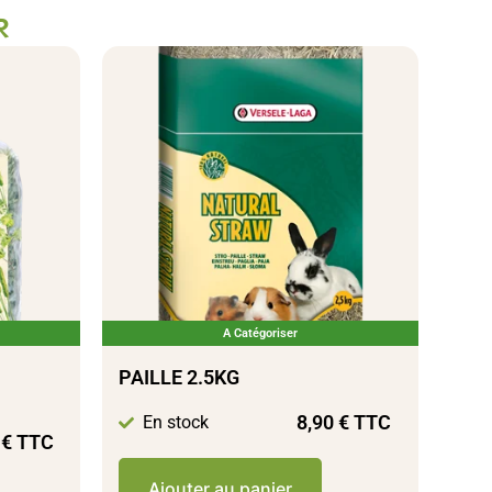
R
A Catégoriser
PAILLE 2.5KG
8,90
€
TTC
En stock
0
€
TTC
Ajouter au panier