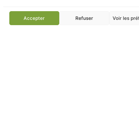
Ajou
Accepter
Refuser
Voir les pr
Jardinerie de Chatou
Av
83 ans d'expertise