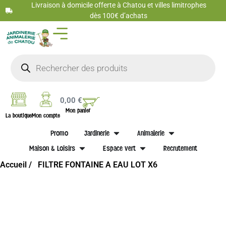
Livraison à domicile offerte à Chatou et villes limitrophes
dès 100€ d’achats
0,00
€
Mon panier
La boutique
Mon compte
Promo
Jardinerie
Animalerie
Maison & Loisirs
Espace vert
Recrutement
Accueil /
FILTRE FONTAINE A EAU LOT X6