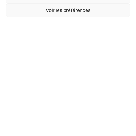
TAPIS EDUC CHIOT 40 X 60CM X30 ZOLUX
Voir les préférences
En stock
9,90
€
TTC
Ajouter au panier