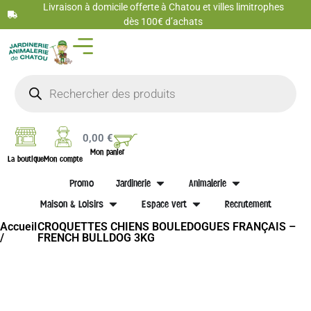
Livraison à domicile offerte à Chatou et villes limitrophes
dès 100€ d’achats
0,00
€
Mon panier
La boutique
Mon compte
Promo
Jardinerie
Animalerie
Maison & Loisirs
Espace vert
Recrutement
Accueil
CROQUETTES CHIENS BOULEDOGUES FRANÇAIS –
/
FRENCH BULLDOG 3KG