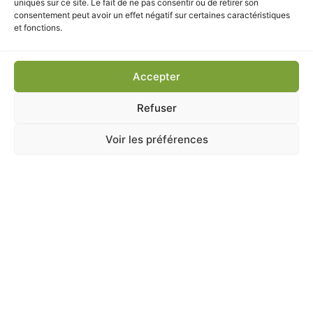
uniques sur ce site. Le fait de ne pas consentir ou de retirer son
3,90
€
TTC
consentement peut avoir un effet négatif sur certaines caractéristiques
et fonctions.
Ajouter au panier
Accepter
Refuser
Voir les préférences
A Catégoriser