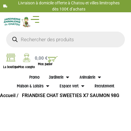
Livraison à domicile offerte à Chatou et villes limitrophes
dès 100€ d’achats
0,00
€
Mon panier
La boutique
Mon compte
Promo
Jardinerie
Animalerie
Maison & Loisirs
Espace vert
Recrutement
Accueil /
FRIANDISE CHAT SWEETIES X7 SAUMON 98G