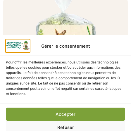
Gérer le consentement
Pour offrir les meilleures expériences, nous utilisons des technologies
telles que les cookies pour stocker et/ou accéder aux informations des
appareils. Le fait de consentir à ces technologies nous permettra de
A Catégoriser
traiter des données telles que le comportement de navigation ou les ID
uniques sur ce site. Le fait de ne pas consentir ou de retirer son
FOIN BETTRAVE ROUGE TOMATE 500G
consentement peut avoir un effet négatif sur certaines caractéristiques
En stock
et fonctions.
7,40
€
TTC
Accepter
Ajouter au panier
Refuser