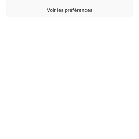
Voir les préférences
A Catégoriser
FOIN CAROTTES ET POTIRONS 500G
En stock
7,40
€
TTC