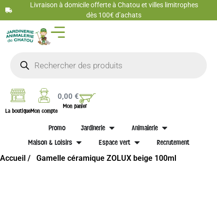
Livraison à domicile offerte à Chatou et villes limitrophes
dès 100€ d’achats
0,00
€
Mon panier
La boutique
Mon compte
Promo
Jardinerie
Animalerie
Maison & Loisirs
Espace vert
Recrutement
Accueil /
Gamelle céramique ZOLUX beige 100ml