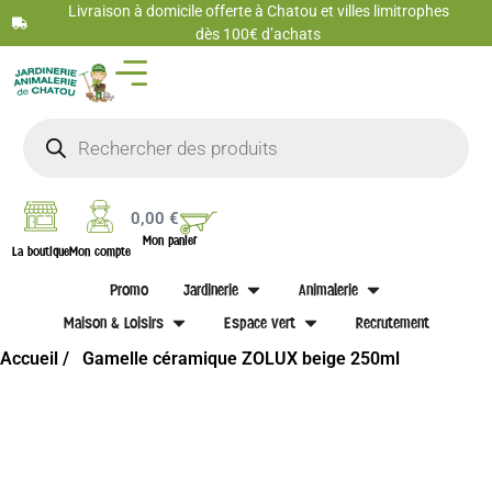
Livraison à domicile offerte à Chatou et villes limitrophes
dès 100€ d’achats
0,00
€
Mon panier
La boutique
Mon compte
Promo
Jardinerie
Animalerie
Maison & Loisirs
Espace vert
Recrutement
Accueil /
Gamelle céramique ZOLUX beige 250ml