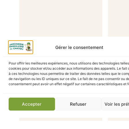
Gérer le consentement
A Catégoriser
Pour offrir les meilleures expériences, nous utilisons des technologies telle
cookies pour stocker et/ou accéder aux informations des appareils. Le fait 
CUNI COMPLETE SENSITIVE
FOIN 
à ces technologies nous permettra de traiter des données telles que le co
1.75KG
TOMAT
de navigation ou les ID uniques sur ce site. Le fait de ne pas consentir ou de
consentement peut avoir un effet négatif sur certaines caractéristiques et f
13,90
€
TTC
En stock
En s
Accepter
Refuser
Voir les pr
Ajouter au panier
Ajou