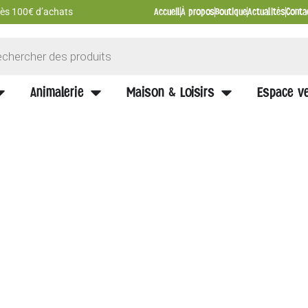
Accueil
À propos
Boutique
Actualités
Conta
 dès 100€ d’achats
Animalerie
Maison & Loisirs
Espace ve