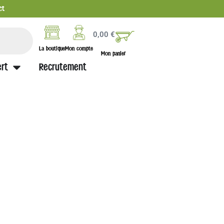
ct
0,00
€
La boutique
Mon compte
Mon panier
rt
Recrutement