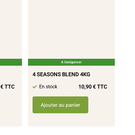
A Catégoriser
4 SEASONS BLEND 4KG
0
€
TTC
10,90
€
TTC
En stock
Ajouter au panier