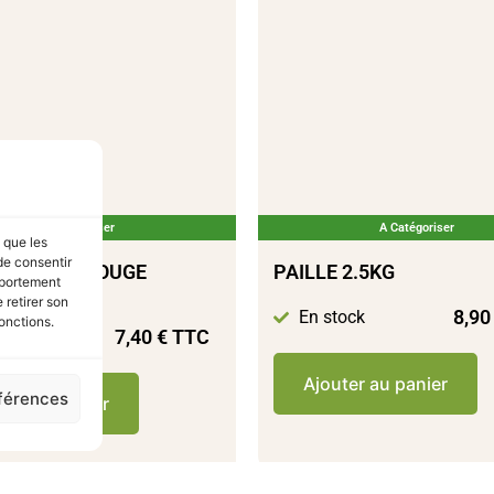
A Catégoriser
A Catégoriser
s que les
de consentir
BETTRAVE ROUGE
PAILLE 2.5KG
mportement
E 500G
 retirer son
8,9
En stock
onctions.
7,40
€
TTC
tock
Ajouter au panier
éférences
ter au panier