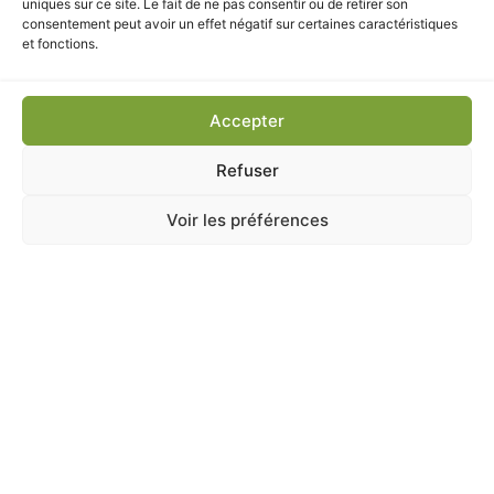
uniques sur ce site. Le fait de ne pas consentir ou de retirer son
7,40
€
TTC
consentement peut avoir un effet négatif sur certaines caractéristiques
et fonctions.
Ajouter au panier
Accepter
Refuser
Voir les préférences
A Catégoriser