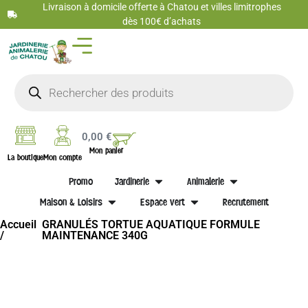
Livraison à domicile offerte à Chatou et villes limitrophes
dès 100€ d’achats
0,00
€
Mon panier
La boutique
Mon compte
Promo
Jardinerie
Animalerie
Maison & Loisirs
Espace vert
Recrutement
Accueil
GRANULÉS TORTUE AQUATIQUE FORMULE
/
MAINTENANCE 340G