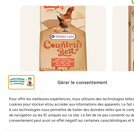
Gérer le consentement
A Catégoriser
GRANULÉS POULES
4 SEA
Pour offrir les meilleures expériences, nous utilisons des technologies telle
PONDEUSES COUNTRY’S BEST
cookies pour stocker et/ou accéder aux informations des appareils. Le fait 
GOLD 4 PELLET 20KG
En s
à ces technologies nous permettra de traiter des données telles que le co
de navigation ou les ID uniques sur ce site. Le fait de ne pas consentir ou de
29,90
€
TTC
En stock
consentement peut avoir un effet négatif sur certaines caractéristiques et f
Ajou