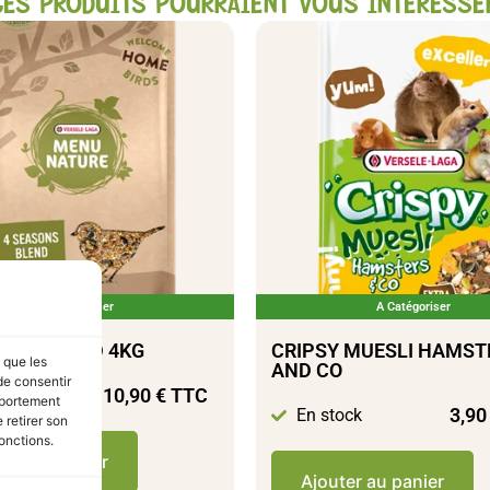
CES PRODUITS POURRAIENT VOUS INTÉRESSE
A Catégoriser
A Catégoriser
SONS BLEND 4KG
CRIPSY MUESLI HAMST
s que les
AND CO
de consentir
10,90
€
TTC
tock
mportement
3,9
En stock
 retirer son
onctions.
ter au panier
Ajouter au panier