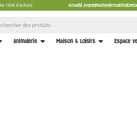
Accueil
À propos
Boutique
Actualités
Conta
 dès 100€ d’achats
Animalerie
Maison & Loisirs
Espace ve