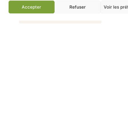
Ajouter au panier
Accepter
Refuser
Voir les pr
Jardinerie de Chatou
Av
83 ans d'expertise