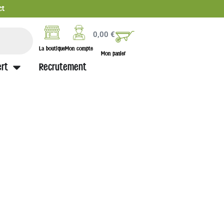
ct
0,00
€
La boutique
Mon compte
Mon panier
rt
Recrutement