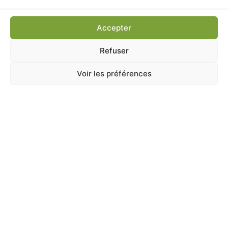
Accepter
Refuser
ANIMALERIE
,
CHIEN
,
Harnais
,
Sellerie
Voir les préférences
ZOLUX HARNAIS AIR MESH NOIR XL
En stock
18,50
€
TTC
Ajouter au panier