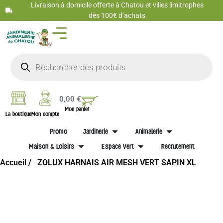
Livraison à domicile offerte à Chatou et villes limitrophes
dès 100€ d’achats
0,00
€
Mon panier
La boutique
Mon compte
Promo
Jardinerie
Animalerie
Maison & Loisirs
Espace vert
Recrutement
Accueil /
ZOLUX HARNAIS AIR MESH VERT SAPIN XL