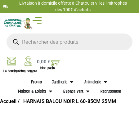
Livraison à domicile offerte à Chatou et villes limitrophes
dès 100€ d’achats
0,00
€
Mon panier
La boutique
Mon compte
Promo
Jardinerie
Animalerie
Maison & Loisirs
Espace vert
Recrutement
Accueil /
HARNAIS BALOU NOIR L 60-85CM 25MM