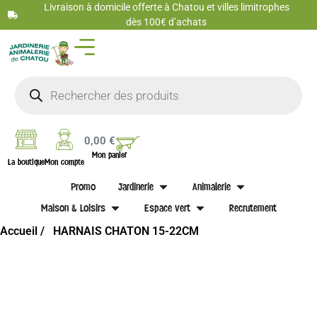
Livraison à domicile offerte à Chatou et villes limitrophes
dès 100€ d’achats
0,00
€
Mon panier
La boutique
Mon compte
Promo
Jardinerie
Animalerie
Maison & Loisirs
Espace vert
Recrutement
Accueil /
HARNAIS CHATON 15-22CM