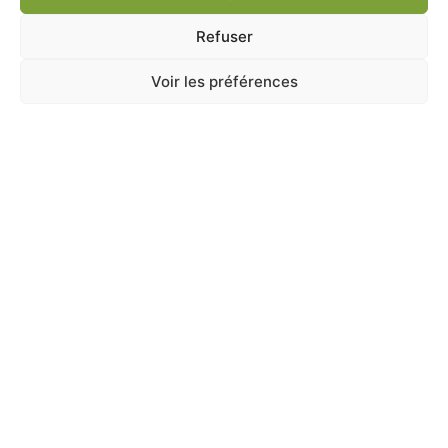
Refuser
Voir les préférences
ANIMALERIE
,
CHAT
,
Jouets
,
Kong
KONG KITTEN TEDDY BEAR CHATON 11CM
En stock
4,50
€
TTC
Ajouter au panier