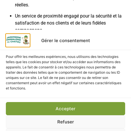
réelles.
Un service de proximité engagé pour la sécurité et la
satisfaction de nos clients et de leurs fidèles
compagnons.
Gérer le consentement
LIVRAISON & RETRAIT
Bénéficiez du service click & collect pour un retrait gratuit de
Pour offrir les meilleures expériences, nous utilisons des technologies
telles que les cookies pour stocker et/ou accéder aux informations des
votre harnais noir à la jardinerie de chatou sous 2 heures.
appareils. Le fait de consentir à ces technologies nous permettra de
Profitez d’une livraison à domicile rapide pour recevoir votre
traiter des données telles que le comportement de navigation ou les ID
matériel de promenade directement chez vous. Les tarifs et
uniques sur ce site. Le fait de ne pas consentir ou de retirer son
consentement peut avoir un effet négatif sur certaines caractéristiques
les délais de livraison sont calculés et affichés en toute
et fonctions.
transparence lors de la validation de votre panier.
Accepter
CES PRODUITS POURRAIENT
Refuser