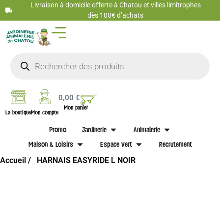
Livraison à domicile offerte à Chatou et villes limitrophes
dès 100€ d’achats
0,00
€
Mon panier
La boutique
Mon compte
Promo
Jardinerie
Animalerie
Maison & Loisirs
Espace vert
Recrutement
Accueil /
HARNAIS EASYRIDE L NOIR