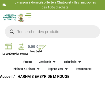
Livraison à domicile offerte à Chatou et villes limitrophes
dès 100€ d’achats
0,00
€
Mon panier
La boutique
Mon compte
Promo
Jardinerie
Animalerie
Maison & Loisirs
Espace vert
Recrutement
Accueil /
HARNAIS EASYRIDE M ROUGE