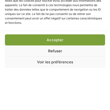
telles que les cookies pour stocker et/ou accéder aux informations des
garantissant un excellent rapport qualité-prix.
appareils. Le fait de consentir à ces technologies nous permettra de
traiter des données telles que le comportement de navigation ou les ID
LIVRAISON & RETRAIT
uniques sur ce site. Le fait de ne pas consentir ou de retirer son
consentement peut avoir un effet négatif sur certaines caractéristiques
Profitez du retrait gratuit click & collect en magasin à chatou
et fonctions.
pour obtenir votre harnais rouge en seulement 2 heures.
Bénéficiez d’une livraison à domicile rapide pour recevoir
Accepter
votre matériel de promenade directement chez vous.
Refuser
Voir les préférences
CES PRODUITS POURRAIENT
VOUS INTÉRESSER