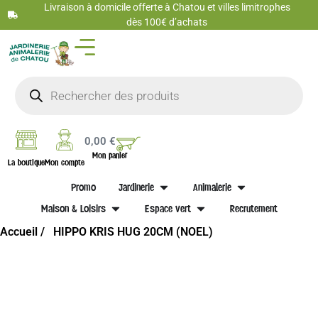
Livraison à domicile offerte à Chatou et villes limitrophes
dès 100€ d’achats
0,00
€
Mon panier
La boutique
Mon compte
Promo
Jardinerie
Animalerie
Maison & Loisirs
Espace vert
Recrutement
Accueil /
HIPPO KRIS HUG 20CM (NOEL)