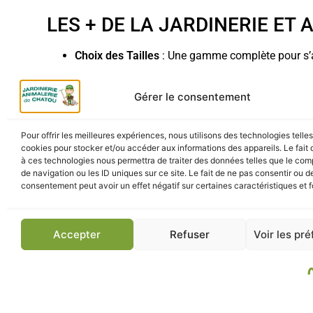
LES + DE LA JARDINERIE ET
Choix des Tailles
: Une gamme complète pour s’a
Expertise Bien-être
: Des conseils pour les anim
Gérer le consentement
LIVRAISON ET RETRAIT
Pour offrir les meilleures expériences, nous utilisons des technologies telle
Retrait Click & Collect
: Récupérez votre igloo Na
cookies pour stocker et/ou accéder aux informations des appareils. Le fait 
à ces technologies nous permettra de traiter des données telles que le co
Livraison Rapide
: Recevez votre équipement ani
de navigation ou les ID uniques sur ce site. Le fait de ne pas consentir ou de
consentement peut avoir un effet négatif sur certaines caractéristiques et f
Parking Gratuit
: Accès facile pour charger vos 
Accepter
Refuser
Voir les pr