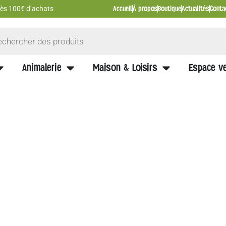
Accueil
À propos
Boutique
Actualités
Conta
 dès 100€ d’achats
Animalerie
Maison & Loisirs
Espace ve