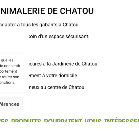
 ANIMALERIE DE CHATOU
dapter à tous les gabarits à Chatou.
aux ayant besoin d’un espace sécurisant.
s que les
omi XL en 2 heures à la Jardinerie de Chatou.
de consentir
mportement
malier directement à votre domicile.
 retirer son
onctions.
articles volumineux au centre de Chatou.
éférences
CES PRODUITS POURRAIENT VOUS INTÉRESSE