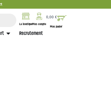
ct
0,00
€
La boutique
Mon compte
Mon panier
rt
Recrutement