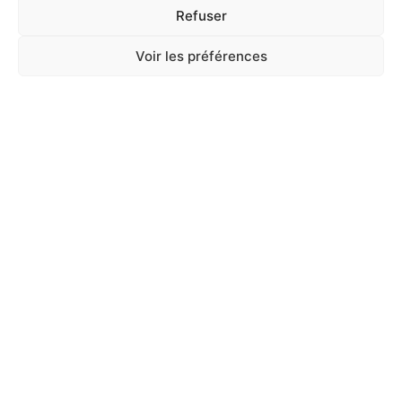
Refuser
Voir les préférences
A Catégoriser
FOIN POIVRONS ET PANAIS 500G
En stock