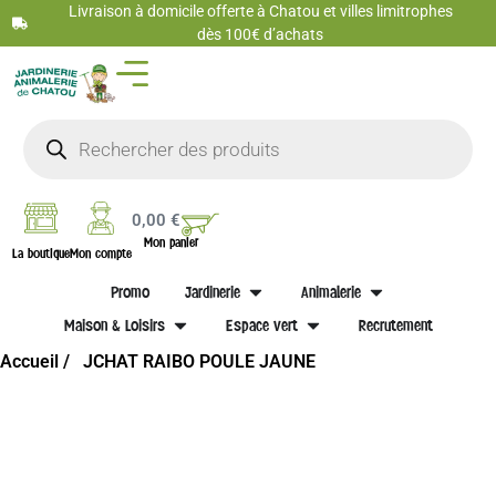
Livraison à domicile offerte à Chatou et villes limitrophes
dès 100€ d’achats
0,00
€
Mon panier
La boutique
Mon compte
Promo
Jardinerie
Animalerie
Maison & Loisirs
Espace vert
Recrutement
Accueil /
JCHAT RAIBO POULE JAUNE