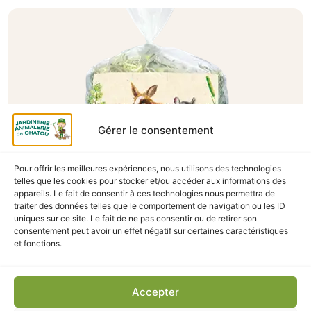
Gérer le consentement
Pour offrir les meilleures expériences, nous utilisons des technologies
telles que les cookies pour stocker et/ou accéder aux informations des
A Catégoriser
appareils. Le fait de consentir à ces technologies nous permettra de
traiter des données telles que le comportement de navigation ou les ID
FOIN CAROTTES ET POTIRONS 500G
uniques sur ce site. Le fait de ne pas consentir ou de retirer son
En stock
consentement peut avoir un effet négatif sur certaines caractéristiques
et fonctions.
7,40
€
TTC
Accepter
Ajouter au panier