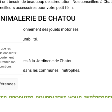
qui ont besoin de beaucoup de stimulation. Nos conseillers à Cha
illeurs accessoires pour votre petit félin.
 ANIMALERIE DE CHATOU
ement le fonctionnement des jouets motorisés.
s pour leur durabilité.
s que les
de consentir
mportement
er 3 en 2 heures à la Jardinerie de Chatou.
 retirer son
onctions.
le à Chatou et dans les communes limitrophes.
éférences
CES PRODUITS POURRAIENT VOUS INTÉRESSE