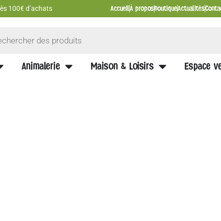
Accueil
À propos
Boutique
Actualités
Conta
 dès 100€ d’achats
Animalerie
Maison & Loisirs
Espace ve