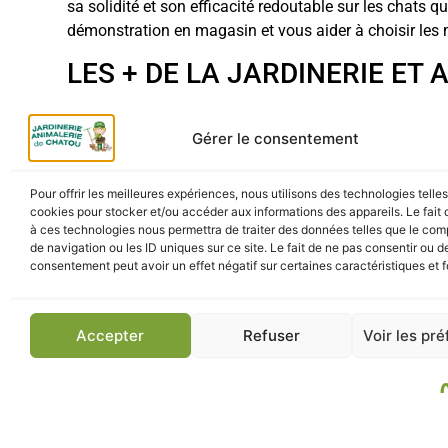
sa solidité et son efficacité redoutable sur les chats 
démonstration en magasin et vous aider à choisir les me
LES + DE LA JARDINERIE ET
SAV et Conseil
: Une équipe qui connaît parfait
Gérer le consentement
Qualité Garantie
: Une sélection de produits testé
LIVRAISON ET RETRAIT
Pour offrir les meilleures expériences, nous utilisons des technologies telle
cookies pour stocker et/ou accéder aux informations des appareils. Le fait 
à ces technologies nous permettra de traiter des données telles que le co
Retrait Click & Collect
: Récupérez votre Cat Play
de navigation ou les ID uniques sur ce site. Le fait de ne pas consentir ou de
consentement peut avoir un effet négatif sur certaines caractéristiques et f
Livraison Rapide
: Livraison sécurisée à domici
Accepter
Refuser
Voir les pr