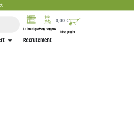
ct
0,00
€
La boutique
Mon compte
Mon panier
rt
Recrutement