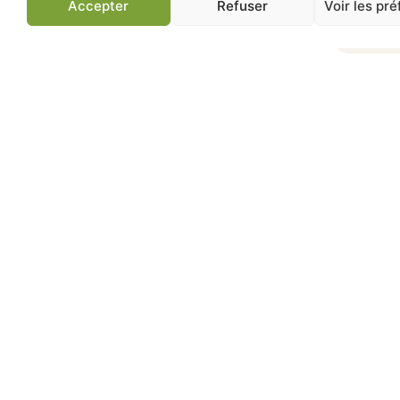
Accepter
Refuser
Voir les pr
Jardinerie de Chatou
Av
83 ans d'expertise
Conseils jardin