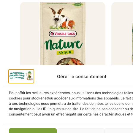
Gérer le consentement
A Catégoriser
NATURE SNACK VEGGIES 85G
GRIT V
Pour offrir les meilleures expériences, nous utilisons des technologies telle
BEST 2
cookies pour stocker et/ou accéder aux informations des appareils. Le fait 
3,10
€
TTC
En stock
à ces technologies nous permettra de traiter des données telles que le co
En s
de navigation ou les ID uniques sur ce site. Le fait de ne pas consentir ou de
consentement peut avoir un effet négatif sur certaines caractéristiques et f
Ajouter au panier
Ajou