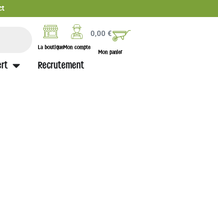
ct
0,00
€
La boutique
Mon compte
Mon panier
rt
Recrutement