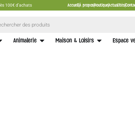
Accueil
À propos
Boutique
Actualités
Conta
 dès 100€ d’achats
Animalerie
Maison & Loisirs
Espace ve