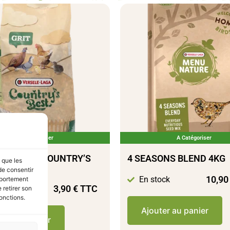
A Catégoriser
A Catégoriser
OLAILLES COUNTRY’S
4 SEASONS BLEND 4KG
s que les
.5KG
de consentir
10,9
En stock
mportement
3,90
€
TTC
tock
 retirer son
onctions.
Ajouter au panier
ter au panier