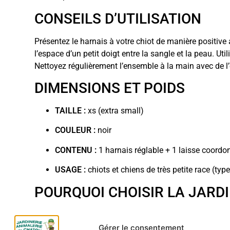
CONSEILS D’UTILISATION
Présentez le harnais à votre chiot de manière positive a
l’espace d’un petit doigt entre la sangle et la peau. 
Nettoyez régulièrement l’ensemble à la main avec de l
DIMENSIONS ET POIDS
TAILLE :
xs (extra small)
COULEUR :
noir
CONTENU :
1 harnais réglable + 1 laisse coordo
USAGE :
chiots et chiens de très petite race (typ
POURQUOI CHOISIR LA JARD
Nous sélectionnons la gamme clip n’go de zolux pour s
à vous proposer des solutions de sellerie complètes qu
Gérer le consentement