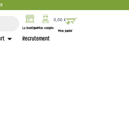
ct
0,00
€
La boutique
Mon compte
Mon panier
rt
Recrutement