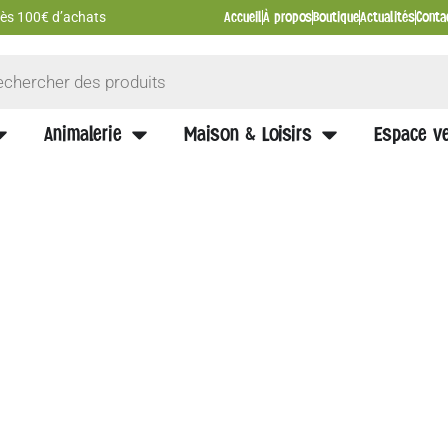
Accueil
À propos
Boutique
Actualités
Conta
 dès 100€ d’achats
Animalerie
Maison & Loisirs
Espace ve