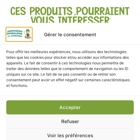
CES PRODUITS POURRAIENT
VOUS INTÉRESSER
Gérer le consentement
Pour offrir les meilleures expériences, nous utilisons des technologies
telles que les cookies pour stocker et/ou accéder aux informations des
appareils. Le fait de consentir à ces technologies nous permettra de
traiter des données telles que le comportement de navigation ou les ID
uniques sur ce site. Le fait de ne pas consentir ou de retirer son
consentement peut avoir un effet négatif sur certaines caractéristiques
et fonctions.
Accepter
Alimentations
,
ANIMALERIE
,
CHAT
,
Friandises-chat
L.casei chat – YOWUP immune system dinde 85g
Refuser
En stock
Voir les préférences
2,30
€
TTC