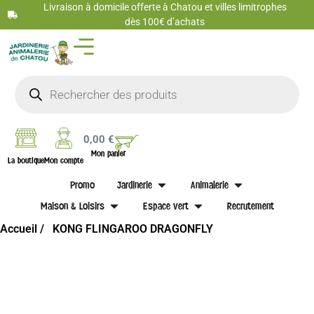
Livraison à domicile offerte à Chatou et villes limitrophes
dès 100€ d’achats
0,00
€
Mon panier
La boutique
Mon compte
Promo
Jardinerie
Animalerie
Maison & Loisirs
Espace vert
Recrutement
Accueil /
KONG FLINGAROO DRAGONFLY