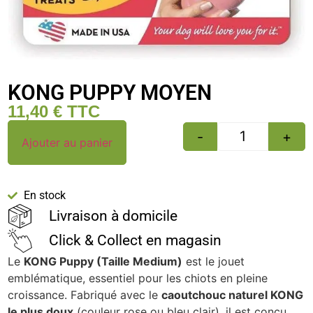
KONG PUPPY MOYEN
11,40
€
TTC
-
+
Ajouter au panier
En stock
Livraison à domicile
Click & Collect en magasin
Le
KONG Puppy (Taille Medium)
est le jouet
emblématique, essentiel pour les chiots en pleine
croissance. Fabriqué avec le
caoutchouc naturel KONG
le plus doux
(couleur rose ou bleu clair), il est conçu