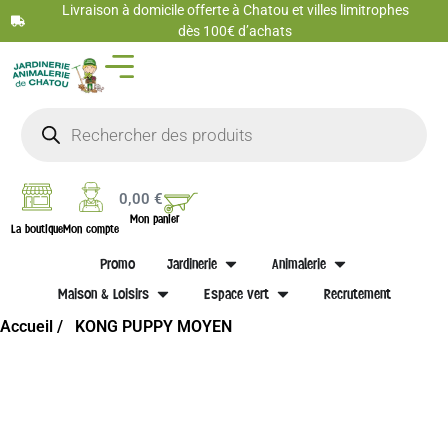
Livraison à domicile offerte à Chatou et villes limitrophes
dès 100€ d’achats
0,00
€
Mon panier
La boutique
Mon compte
Promo
Jardinerie
Animalerie
Maison & Loisirs
Espace vert
Recrutement
Accueil /
KONG PUPPY MOYEN