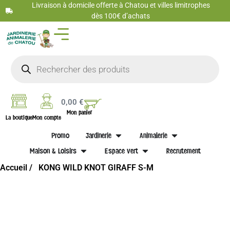
Livraison à domicile offerte à Chatou et villes limitrophes
dès 100€ d’achats
0,00
€
Mon panier
La boutique
Mon compte
Promo
Jardinerie
Animalerie
Maison & Loisirs
Espace vert
Recrutement
Accueil /
KONG WILD KNOT GIRAFF S-M