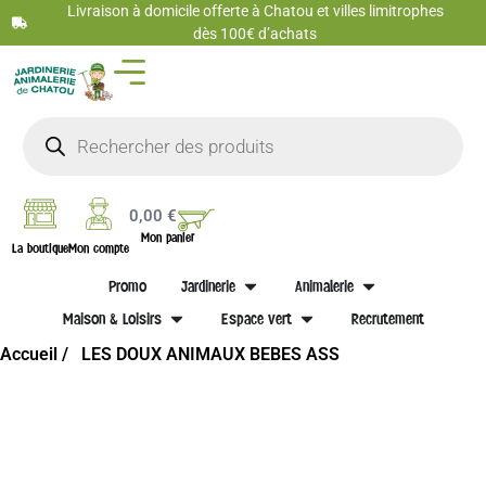
Livraison à domicile offerte à Chatou et villes limitrophes
dès 100€ d’achats
0,00
€
Mon panier
La boutique
Mon compte
Promo
Jardinerie
Animalerie
Maison & Loisirs
Espace vert
Recrutement
Accueil /
LES DOUX ANIMAUX BEBES ASS