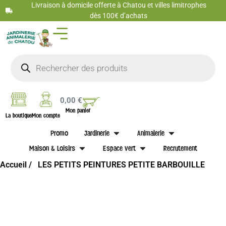
Livraison à domicile offerte à Chatou et villes limitrophes
dès 100€ d’achats
0,00
€
Mon panier
La boutique
Mon compte
Promo
Jardinerie
Animalerie
Maison & Loisirs
Espace vert
Recrutement
Accueil /
LES PETITS PEINTURES PETITE BARBOUILLE