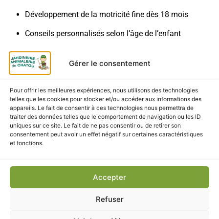
Développement de la motricité fine dès 18 mois
Conseils personnalisés selon l’âge de l’enfant
Livraison & retrait
Gérer le consentement
Retrait gratuit en magasin à la Jardinerie et Animalerie
de Chatou
Pour offrir les meilleures expériences, nous utilisons des technologies
telles que les cookies pour stocker et/ou accéder aux informations des
Livraison rapide en France métropolitaine
appareils. Le fait de consentir à ces technologies nous permettra de
traiter des données telles que le comportement de navigation ou les ID
Emballage soigné
uniques sur ce site. Le fait de ne pas consentir ou de retirer son
consentement peut avoir un effet négatif sur certaines caractéristiques
et fonctions.
CES PRODUITS POURRAIENT
Accepter
VOUS INTÉRESSER
Refuser