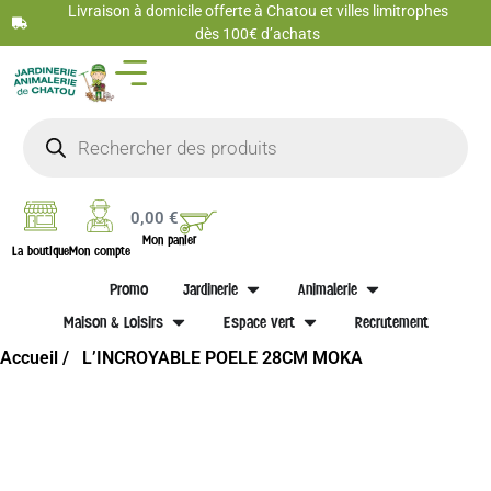
Livraison à domicile offerte à Chatou et villes limitrophes
dès 100€ d’achats
0,00
€
Mon panier
La boutique
Mon compte
Promo
Jardinerie
Animalerie
Maison & Loisirs
Espace vert
Recrutement
Accueil /
L’INCROYABLE POELE 28CM MOKA