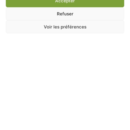
Accepter
Ajouter au panier
Refuser
Voir les préférences
A Catégoriser
CUNI COMPLETE JUNIOR 1.75KG
En stock