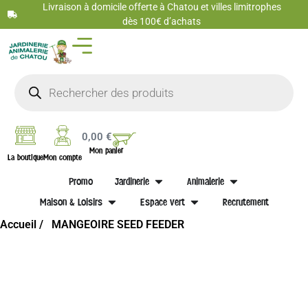
Livraison à domicile offerte à Chatou et villes limitrophes
dès 100€ d’achats
0,00
€
Mon panier
La boutique
Mon compte
Promo
Jardinerie
Animalerie
Maison & Loisirs
Espace vert
Recrutement
Accueil /
MANGEOIRE SEED FEEDER