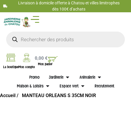
Livraison à domicile offerte à Chatou et villes limitrophes
dès 100€ d’achats
0,00
€
Mon panier
La boutique
Mon compte
Promo
Jardinerie
Animalerie
Maison & Loisirs
Espace vert
Recrutement
Accueil /
MANTEAU ORLEANS S 35CM NOIR