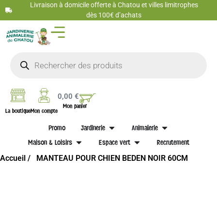
Livraison à domicile offerte à Chatou et villes limitrophes
dès 100€ d’achats
0,00
€
Mon panier
La boutique
Mon compte
Promo
Jardinerie
Animalerie
Maison & Loisirs
Espace vert
Recrutement
Accueil /
MANTEAU POUR CHIEN BEDEN NOIR 60CM