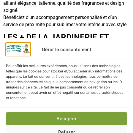
alliant élégance italienne, qualité des fragrances et design
soigné.
Bénéficiez d’un accompagnement personnalisé et d’un
service de proximité pour sublimer votre intérieur avec style.
LES + DE LA JARDINERIE ET
ANIMALERIE DE CHATOU
Gérer le consentement
Produits MUHA authentiques et haut de gamme
Pour offrir les meilleures expériences, nous utilisons des technologies
Large choix de parfums disponibles immédiatement
telles que les cookies pour stocker et/ou accéder aux informations des
appareils. Le fait de consentir à ces technologies nous permettra de
traiter des données telles que le comportement de navigation ou les ID
Conseils d’experts en bien-être et décoration
uniques sur ce site. Le fait de ne pas consentir ou de retirer son
consentement peut avoir un effet négatif sur certaines caractéristiques
Retrait rapide et pratique sur place
et fonctions.
LIVRAISON & RETRAIT
Accepter
Disponible
en magasin
à la Jardinerie et Animalerie de
Chatou.
Refuser