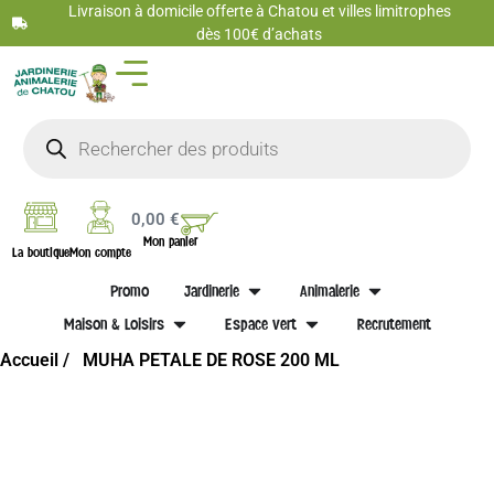
Livraison à domicile offerte à Chatou et villes limitrophes
dès 100€ d’achats
0,00
€
Mon panier
La boutique
Mon compte
Promo
Jardinerie
Animalerie
Maison & Loisirs
Espace vert
Recrutement
Accueil /
MUHA PETALE DE ROSE 200 ML