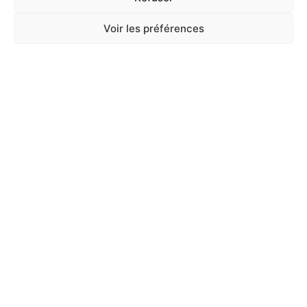
Retrait sur place
ou
livraison locale
selon conditions.
Voir les préférences
CES PRODUITS POURRAIENT
VOUS INTÉRESSER
CUISINE ET ARTS DE LA TABLE
,
MAISON
,
MAISON & LOISIRS