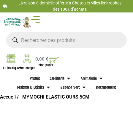
Livraison à domicile offerte à Chatou et villes limitrophes
dès 100€ d’achats
0,00
€
Mon panier
La boutique
Mon compte
Promo
Jardinerie
Animalerie
Maison & Loisirs
Espace vert
Recrutement
Accueil /
MYMOCHI ELASTIC OURS 5CM