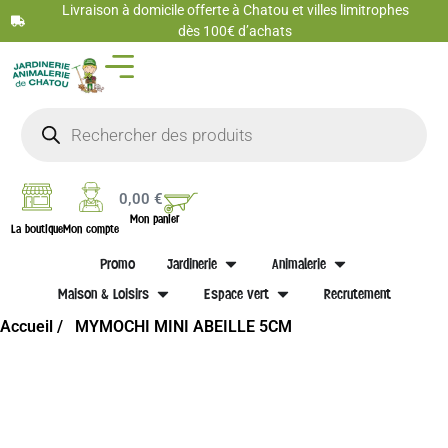
Livraison à domicile offerte à Chatou et villes limitrophes
dès 100€ d’achats
0,00
€
Mon panier
La boutique
Mon compte
Promo
Jardinerie
Animalerie
Maison & Loisirs
Espace vert
Recrutement
Accueil /
MYMOCHI MINI ABEILLE 5CM