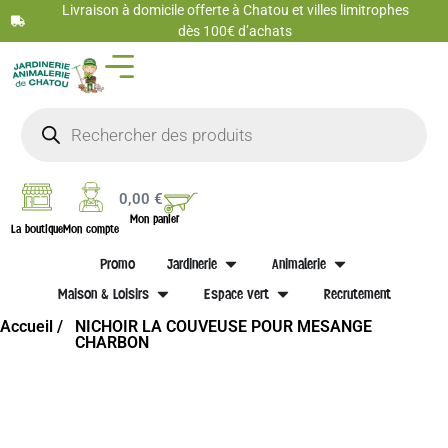
Livraison à domicile offerte à Chatou et villes limitrophes
dès 100€ d’achats
0,00
€
Mon panier
La boutique
Mon compte
Promo
Jardinerie
Animalerie
Maison & Loisirs
Espace vert
Recrutement
Accueil /
NICHOIR LA COUVEUSE POUR MESANGE
CHARBON