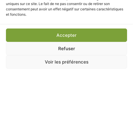
VOUS INTÉRESSER
uniques sur ce site. Le fait de ne pas consentir ou de retirer son
consentement peut avoir un effet négatif sur certaines caractéristiques
et fonctions.
Accepter
Refuser
Voir les préférences
ANIMALERIE
,
OISEAUX DE LA NATURE
,
OISEAUX DOMESTIQUES / POULES
BAR A GRAISSE GARDIF
En stock
18,70
€
TTC