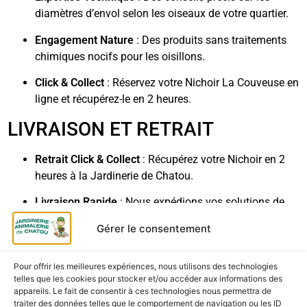
diamètres d’envol selon les oiseaux de votre quartier.
Engagement Nature
: Des produits sans traitements
chimiques nocifs pour les oisillons.
Click & Collect
: Réservez votre Nichoir La Couveuse en
ligne et récupérez-le en 2 heures.
LIVRAISON ET RETRAIT
Retrait Click & Collect
: Récupérez votre Nichoir en 2
heures à la Jardinerie de Chatou.
Livraison Rapide
: Nous expédions vos solutions de
nidification directement chez vous.
Gérer le consentement
Pour offrir les meilleures expériences, nous utilisons des technologies
telles que les cookies pour stocker et/ou accéder aux informations des
CES PRODUITS POURRAIENT
appareils. Le fait de consentir à ces technologies nous permettra de
traiter des données telles que le comportement de navigation ou les ID