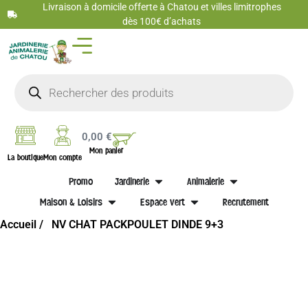
Livraison à domicile offerte à Chatou et villes limitrophes
dès 100€ d’achats
0,00
€
Mon panier
La boutique
Mon compte
Promo
Jardinerie
Animalerie
Maison & Loisirs
Espace vert
Recrutement
Accueil /
NV CHAT PACKPOULET DINDE 9+3