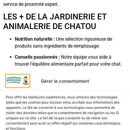
service de proximité expert.
LES + DE LA JARDINERIE ET
ANIMALERIE DE CHATOU
Nutrition naturelle :
Une sélection rigoureuse de
produits sans ingrédients de remplissage.
Conseils passionnés :
Notre équipe vous aide à
trouver l’équilibre alimentaire parfait pour votre chat.
Fraîcheur des stocks :
Des produits stockés dans des
Gérer le consentement
conditions optimales pour garantir leur appétence.
LIVRAISON ET RETRAIT
Pour offrir les meilleures expériences, nous utilisons des technologies
telles que les cookies pour stocker et/ou accéder aux informations des
Click & Collect :
Retrait gratuit en magasin à Chatou
appareils. Le fait de consentir à ces technologies nous permettra de
traiter des données telles que le comportement de navigation ou les ID
sous 2 heures.
uniques sur ce site. Le fait de ne pas consentir ou de retirer son
consentement peut avoir un effet négatif sur certaines caractéristiques
Livraison rapide :
Expédition soignée pour recevoir vos
et fonctions.