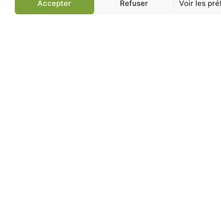
Accepter
Refuser
Voir les pr
Jardinerie de Chatou
Av
83 ans d'expertise
Conseils jardin