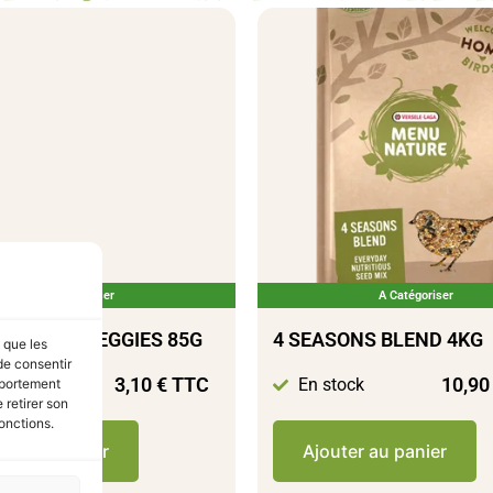
A Catégoriser
A Catégoriser
E SNACK VEGGIES 85G
4 SEASONS BLEND 4KG
s que les
de consentir
3,10
€
TTC
10,9
tock
En stock
mportement
 retirer son
onctions.
ter au panier
Ajouter au panier