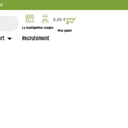
ct
0,00
€
La boutique
Mon compte
Mon panier
rt
Recrutement