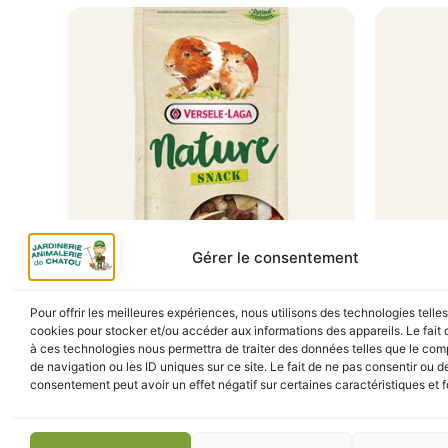
Gérer le consentement
A Catégoriser
NATURE SNACK FRUITIES 85G
NATUR
Pour offrir les meilleures expériences, nous utilisons des technologies telle
cookies pour stocker et/ou accéder aux informations des appareils. Le fait 
3,10
€
TTC
En stock
En s
à ces technologies nous permettra de traiter des données telles que le co
de navigation ou les ID uniques sur ce site. Le fait de ne pas consentir ou de
consentement peut avoir un effet négatif sur certaines caractéristiques et f
Ajouter au panier
Ajou