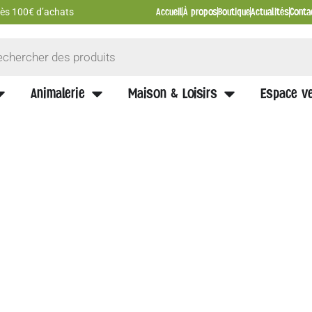
Accueil
À propos
Boutique
Actualités
Conta
 dès 100€ d’achats
Animalerie
Maison & Loisirs
Espace ve