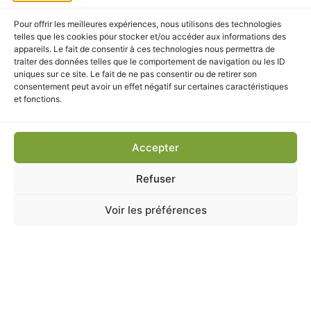
Livraison express
: Nous expédions vos commandes
rapidement à domicile ou en point relais.
Pour offrir les meilleures expériences, nous utilisons des technologies
telles que les cookies pour stocker et/ou accéder aux informations des
appareils. Le fait de consentir à ces technologies nous permettra de
traiter des données telles que le comportement de navigation ou les ID
uniques sur ce site. Le fait de ne pas consentir ou de retirer son
consentement peut avoir un effet négatif sur certaines caractéristiques
CES PRODUITS POURRAIENT
et fonctions.
VOUS INTÉRESSER
Accepter
Refuser
Voir les préférences
Accessoires d’alimentation
,
ANIMALERIE
,
CHAT
,
CHIEN