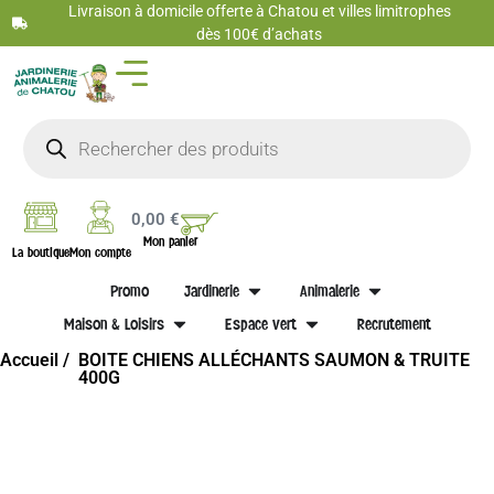
Livraison à domicile offerte à Chatou et villes limitrophes
dès 100€ d’achats
0,00
€
Mon panier
La boutique
Mon compte
Promo
Jardinerie
Animalerie
Maison & Loisirs
Espace vert
Recrutement
Accueil /
BOITE CHIENS ALLÉCHANTS SAUMON & TRUITE
400G