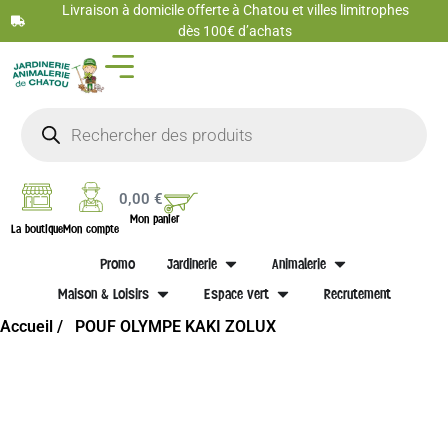
Livraison à domicile offerte à Chatou et villes limitrophes
dès 100€ d’achats
0,00
€
Mon panier
La boutique
Mon compte
Promo
Jardinerie
Animalerie
Maison & Loisirs
Espace vert
Recrutement
Accueil /
POUF OLYMPE KAKI ZOLUX