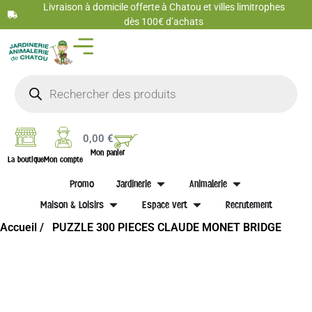
Livraison à domicile offerte à Chatou et villes limitrophes
dès 100€ d’achats
0,00
€
Mon panier
La boutique
Mon compte
Promo
Jardinerie
Animalerie
Maison & Loisirs
Espace vert
Recrutement
Accueil /
PUZZLE 300 PIECES CLAUDE MONET BRIDGE