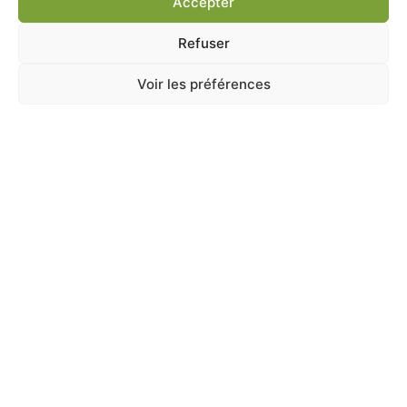
Accepter
Ajouter au panier
Refuser
Voir les préférences
A Catégoriser
PERROQUETS EXOTIC NUTS MIX 750G
En stock