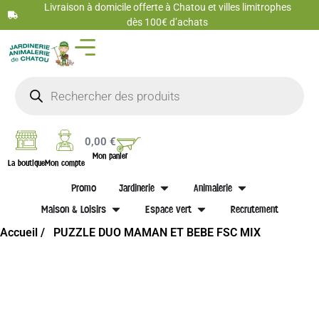
Livraison à domicile offerte à Chatou et villes limitrophes
dès 100€ d’achats
0,00
€
Mon panier
La boutique
Mon compte
Promo
Jardinerie
Animalerie
Maison & Loisirs
Espace vert
Recrutement
Accueil /
PUZZLE DUO MAMAN ET BEBE FSC MIX