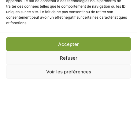
appareils. Le fait de consentir à ces technologies nous permettra de
traiter des données telles que le comportement de navigation ou les ID
uniques sur ce site. Le fait de ne pas consentir ou de retirer son
CES PRODUITS POURRAIENT
consentement peut avoir un effet négatif sur certaines caractéristiques
et fonctions.
VOUS INTÉRESSER
Accepter
Refuser
Voir les préférences
LOISIRS
,
LOISIRS CREATIF
,
MAISON & LOISIRS
Q-BOX – LES DANSEUSES
En stock