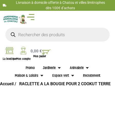
Livraison à domicile offerte à Chatou et villes limitrophes
dès 100€ d’achats
0,00
€
Mon panier
La boutique
Mon compte
Promo
Jardinerie
Animalerie
Maison & Loisirs
Espace vert
Recrutement
Accueil /
RACLETTE A LA BOUGIE POUR 2 COOKUT TERRE