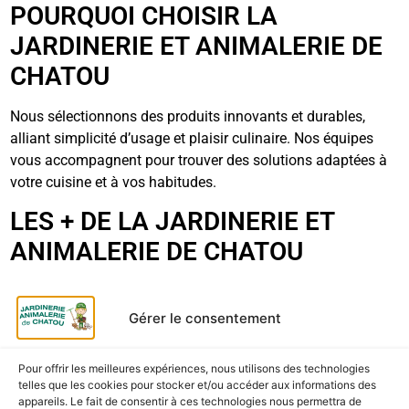
POURQUOI CHOISIR LA
JARDINERIE ET ANIMALERIE DE
CHATOU
Nous sélectionnons des produits innovants et durables,
alliant simplicité d’usage et plaisir culinaire. Nos équipes
vous accompagnent pour trouver des solutions adaptées à
votre cuisine et à vos habitudes.
LES + DE LA JARDINERIE ET
ANIMALERIE DE CHATOU
Produits Cookut disponibles en magasin
Gérer le consentement
Conseils personnalisés
Sélection axée sur l’écologie et la praticité
Pour offrir les meilleures expériences, nous utilisons des technologies
telles que les cookies pour stocker et/ou accéder aux informations des
Accueil chaleureux et service de proximité
appareils. Le fait de consentir à ces technologies nous permettra de