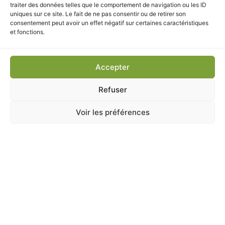
traiter des données telles que le comportement de navigation ou les ID
LIVRAISON ET RETRAIT
uniques sur ce site. Le fait de ne pas consentir ou de retirer son
consentement peut avoir un effet négatif sur certaines caractéristiques
et fonctions.
Retrait rapide en magasin à Chatou. Livraison disponible
selon votre zone géographique.
Accepter
Refuser
CES PRODUITS POURRAIENT
Voir les préférences
VOUS INTÉRESSER