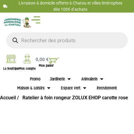
Livraison à domicile offerte à Chatou et villes limitrophes
dès 100€ d’achats
0,00
€
Mon panier
La boutique
Mon compte
Promo
Jardinerie
Animalerie
Maison & Loisirs
Espace vert
Recrutement
Accueil /
Ratelier à foin rongeur ZOLUX EHOP carotte rose