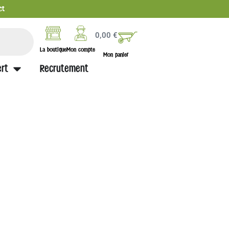
ct
0,00
€
La boutique
Mon compte
Mon panier
rt
Recrutement