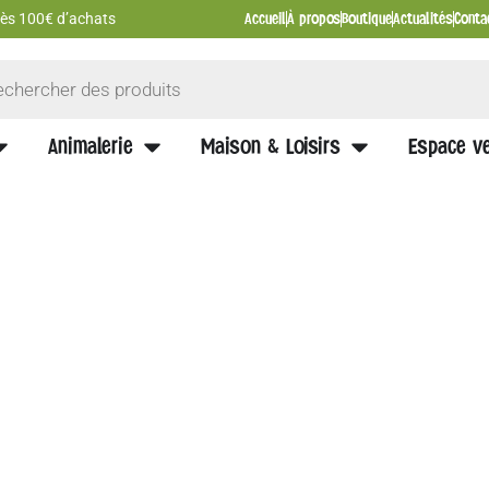
Accueil
À propos
Boutique
Actualités
Conta
 dès 100€ d’achats
Animalerie
Maison & Loisirs
Espace ve