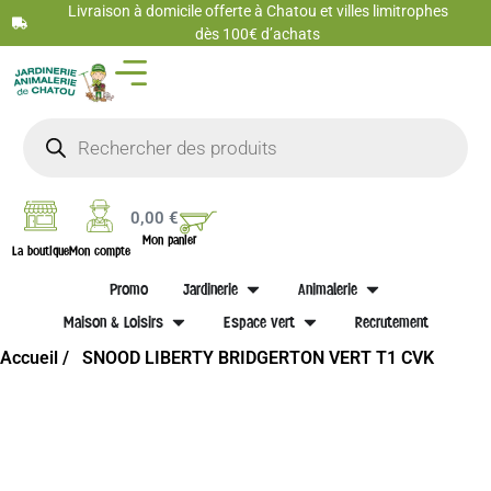
Livraison à domicile offerte à Chatou et villes limitrophes
dès 100€ d’achats
0,00
€
Mon panier
La boutique
Mon compte
Promo
Jardinerie
Animalerie
Maison & Loisirs
Espace vert
Recrutement
Accueil /
SNOOD LIBERTY BRIDGERTON VERT T1 CVK