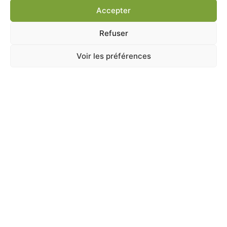
Accepter
Ajouter au panier
Refuser
Voir les préférences
A Catégoriser
CROCK COMPLETE BERRY 50G
En stock