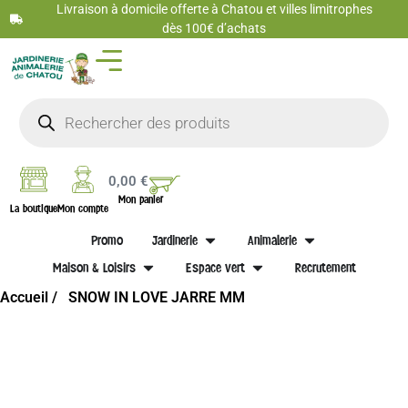
Livraison à domicile offerte à Chatou et villes limitrophes
dès 100€ d’achats
0,00
€
Mon panier
La boutique
Mon compte
Promo
Jardinerie
Animalerie
Maison & Loisirs
Espace vert
Recrutement
Accueil /
SNOW IN LOVE JARRE MM