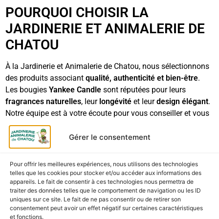
POURQUOI CHOISIR LA
JARDINERIE ET ANIMALERIE DE
CHATOU
À la Jardinerie et Animalerie de Chatou, nous sélectionnons
des produits associant
qualité, authenticité et bien-être
.
Les bougies
Yankee Candle
sont réputées pour leurs
fragrances naturelles
, leur
longévité
et leur
design élégant
.
Notre équipe est à votre écoute pour vous conseiller et vous
aider à trouver la senteur qui correspond à votre ambiance
et à votre intérieur.
Gérer le consentement
LES + DE LA JARDINERIE ET
Pour offrir les meilleures expériences, nous utilisons des technologies
ANIMALERIE DE CHATOU
telles que les cookies pour stocker et/ou accéder aux informations des
appareils. Le fait de consentir à ces technologies nous permettra de
traiter des données telles que le comportement de navigation ou les ID
Large sélection de bougies Yankee Candle, WoodWick
uniques sur ce site. Le fait de ne pas consentir ou de retirer son
et Chesapeake Bay
consentement peut avoir un effet négatif sur certaines caractéristiques
et fonctions.