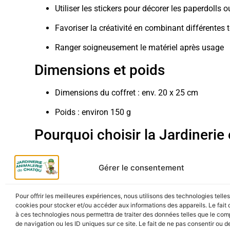
Utiliser les stickers pour décorer les paperdolls 
Favoriser la créativité en combinant différentes 
Ranger soigneusement le matériel après usage
Dimensions et poids
Dimensions du coffret : env. 20 x 25 cm
Poids : environ 150 g
Pourquoi choisir la Jardinerie
Produits sélectionnés avec soin, conseils personnalisés
Gérer le consentement
Les + de la Jardinerie et Anim
Pour offrir les meilleures expériences, nous utilisons des technologies telle
Activité manuelle encouragée favorisant l’imagi
cookies pour stocker et/ou accéder aux informations des appareils. Le fait 
à ces technologies nous permettra de traiter des données telles que le co
Produits conformes aux normes CE et sûrs
de navigation ou les ID uniques sur ce site. Le fait de ne pas consentir ou de