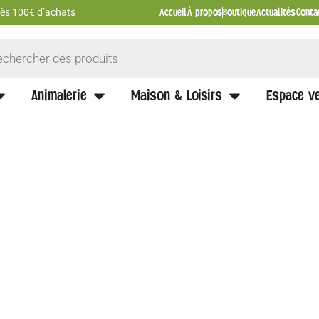
Accueil
À propos
Boutique
Actualités
Conta
 dès 100€ d’achats
Animalerie
Maison & Loisirs
Espace ve