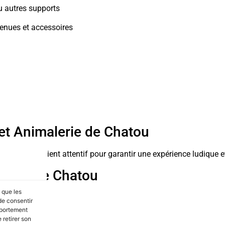
ou autres supports
tenues et accessoires
 et Animalerie de Chatou
 et service client attentif pour garantir une expérience ludique e
alerie de Chatou
s que les
nation
de consentir
mportement
 retirer son