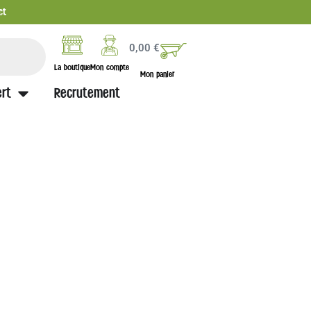
ct
0,00
€
La boutique
Mon compte
Mon panier
rt
Recrutement